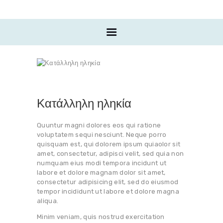
Η ΓΙΑΤΡΟΣ
ΟΡΘΟΔΟΝΤΙΚΗ ΓΙΑ
ΕΝΗΛΙΚΕΣ
ΟΡΘΟΔΟΝΤΙΚΗ ΓΙΑ
ΠΑΙΔΙΑ
INVISALIGN
Κατάλληλη ηληκία
ΠΡΙΝ & ΜΕΤΑ
ΕΠΙΚΟΙΝΩΝΙΑ
Quuntur magni dolores eos qui ratione
voluptatem sequi nesciunt. Neque porro
quisquam est, qui dolorem ipsum quiaolor sit
amet, consectetur, adipisci velit, sed quia non
numquam eius modi tempora incidunt ut
labore et dolore magnam dolor sit amet,
consectetur adipisicing elit, sed do eiusmod
tempor incididunt ut labore et dolore magna
aliqua.
Minim veniam, quis nostrud exercitation