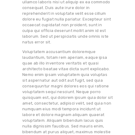
ullamco laboris nisi ut aliquip ex ea commodo
consequat. Duis aute irure dolor in
reprehenderit in voluptate velit esse cillum
dolore eu fugiat nulla pariatur. Excepteur sint
occaecat cupidatat non proident, sunt in
culpa qui officia deserunt mollit anim id est
laborum. Sed ut perspiciatis unde omnis iste
natus error sit.
Voluptatem accusantium doloremque
laudantium, totam rem aperiam, eaque ipsa
quae ab illo inventore veritatis et quasi
architecto beatae vitae dicta sunt explicabo.
Nemo enim ipsam voluptatem quia voluptas
sit aspernatur aut odit aut fugit, sed quia
consequuntur magni dolores eos qui ratione
voluptatem sequi nesciunt. Neque porro
quisquam est, qui dolorem ipsum quia dolor sit
amet, consectetur, adipisci velit, sed quia non
numquam eius modi tempora incidunt ut
labore et dolore magnam aliquam quaerat
voluptatem. Aliquam bibendum lacus quis
nulla dignissim faucibus. Sed mauris enim,
bibendum at purus aliquet, maximus molestie