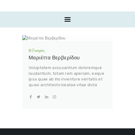
Η ΓΙΑΤΡΟΣ
ΟΡΘΟΔΟΝΤΙΚΗ ΓΙΑ
ΕΝΗΛΙΚΕΣ
ΟΡΘΟΔΟΝΤΙΚΗ ΓΙΑ
ΠΑΙΔΙΑ
Η Γιατρός
INVISALIGN
Μαριέττα Βερβερίδου
ΠΡΙΝ & ΜΕΤΑ
Voluptatem accusantium doloremque
ΕΠΙΚΟΙΝΩΝΙΑ
laudantium, totam rem aperiam, eaque
ipsa quae ab illo inventore veritatis et
quasi architecto beatae vitae dicta
sunt explicabo.